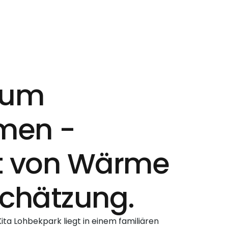
 zum
men -
t von Wärme
chätzung.
ta Lohbekpark liegt in einem familiären