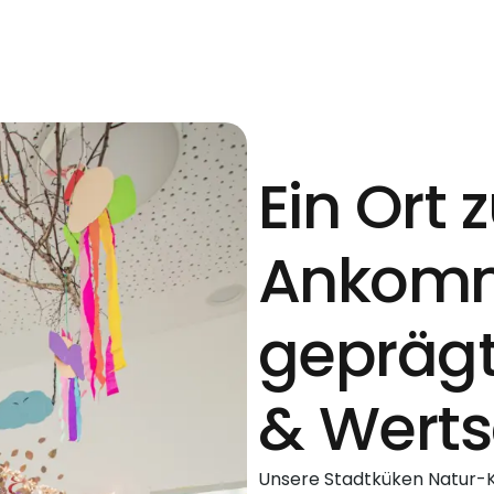
Ein Ort
Ankom
gepräg
& Werts
Unsere Stadtküken Natur-Ki