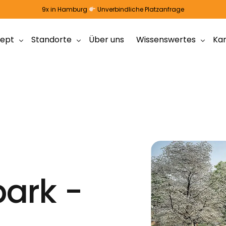
9x in Hamburg
Unverbindliche Platzanfrage
ept
Standorte
Über uns
Wissenswertes
Kar
r Konzept
Wandsbek – Kita Mühlenhof
FAQ
r
Wandsbek – Kita Putte (Krippe)
Lexikon
hrung
Wandsbek – Kita Mühle (Elementar)
Ratgeber
ewöhnung
Blankenese – Kita Villa Blumenfeld
Lemsahl-Mellingstedt – Kita Treudelberg
park -
Neugraben-Fischbek – Kita Baumpieper
Lokstedt – Kita Lohbekpark
Groß Borstel – Kita Johann’s Garten