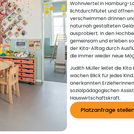
Wohnviertel in Hamburg-Lo
lichtdurchflutet und öffne
verschwimmen drinnen und 
naturnah gestalteten Gelän
ausprobiert. In den Hochbe
gemeinsam und erleben so d
der Kita-Alltag durch Ausf
die immer wieder neue Mög
Judith Müller leitet die Ki
wachen Blick für jedes Kin
anerkannten ErzieherInnen
sozialpädagogischen Assist
Hauswirtschaftskraft.
Platzanfrage stelle