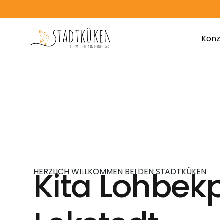
content
Konz
Unse
Natu
Ernä
Eing
Kita Lohbek
HERZLICH WILLKOMMEN BEI DEN STADTKÜKEN