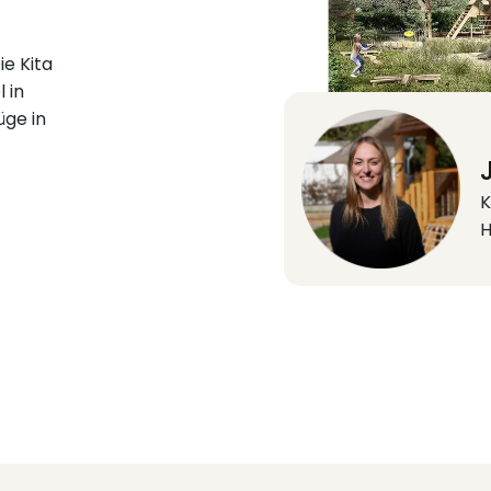
ie Kita
 in
üge in
K
H