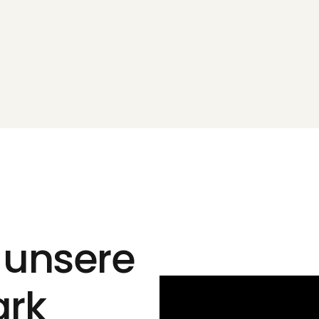
r unsere
ark